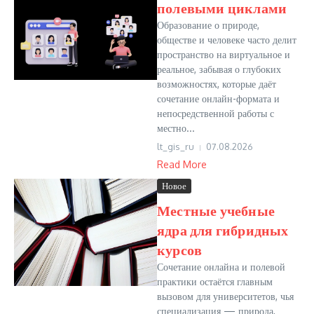
полевыми циклами
Образование о природе,
обществе и человеке часто делит
пространство на виртуальное и
реальное, забывая о глубоких
возможностях, которые даёт
сочетание онлайн-формата и
непосредственной работы с
местно...
lt_gis_ru
07.08.2026
Read More
Новое
Местные учебные
ядра для гибридных
курсов
Сочетание онлайна и полевой
практики остаётся главным
вызовом для университетов, чья
специализация — природа,