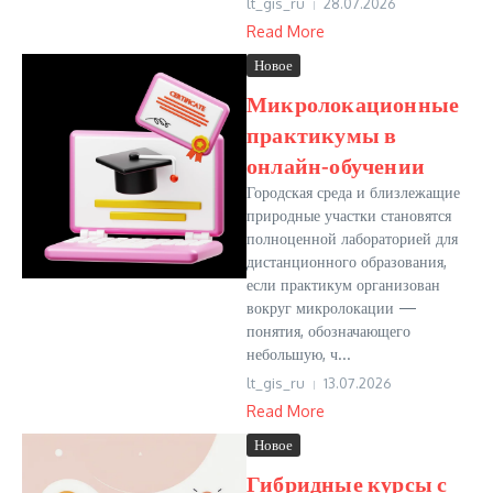
lt_gis_ru
28.07.2026
Read More
Новое
Микролокационные
практикумы в
онлайн‑обучении
Городская среда и близлежащие
природные участки становятся
полноценной лабораторией для
дистанционного образования,
если практикум организован
вокруг микролокации —
понятия, обозначающего
небольшую, ч...
lt_gis_ru
13.07.2026
Read More
Новое
Гибридные курсы с