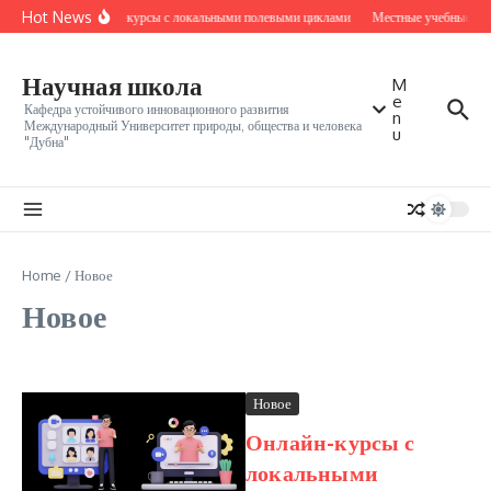
Перейти к содержанию
Hot News
Онлайн-курсы с локальными полевыми циклами
Местные учебные ядр
Научная школа
M
e
Кафедра устойчивого инновационного развития
n
Международный Университет природы, общества и человека
u
"Дубна"
Home
/
Новое
Новое
Новое
Онлайн-курсы с
локальными