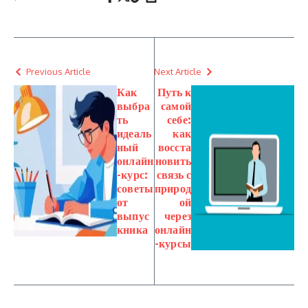
Previous Article
Next Article
Как
Путь к
выбра
самой
ть
себе:
идеаль
как
ный
восста
онлайн
новить
-курс:
связь с
советы
природ
от
ой
выпус
через
кника
онлайн
-курсы