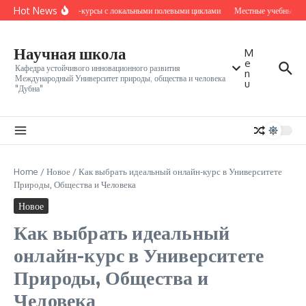
Перейти к содержанию
Hot News
Онлайн-курсы с локальными полевыми циклами
Местные учебные ядр
Научная школа
M
e
Кафедра устойчивого инновационного развития
n
Международный Университет природы, общества и человека
u
"Дубна"
Home
/
Новое
/
Как выбрать идеальный онлайн-курс в Университете
Природы, Общества и Человека
Новое
Как выбрать идеальный
онлайн-курс в Университете
Природы, Общества и
Человека