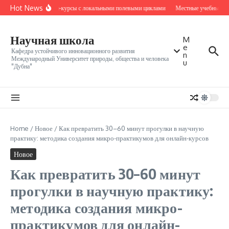
Перейти к содержанию
Hot News
Онлайн-курсы с локальными полевыми циклами
Местные учебные ядр
Научная школа
M
e
Кафедра устойчивого инновационного развития
n
Международный Университет природы, общества и человека
u
"Дубна"
Home
/
Новое
/
Как превратить 30–60 минут прогулки в научную
практику: методика создания микро-практикумов для онлайн-курсов
Новое
Как превратить 30–60 минут
прогулки в научную практику:
методика создания микро-
практикумов для онлайн-