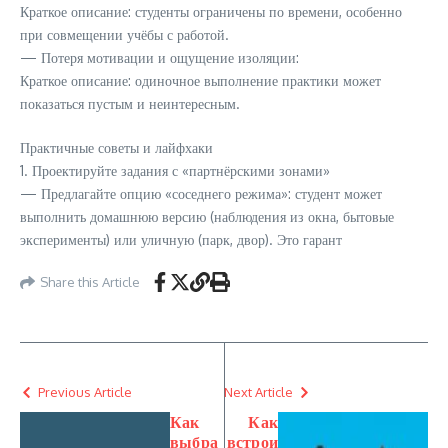
Краткое описание: студенты ограничены по времени, особенно
при совмещении учёбы с работой.
— Потеря мотивации и ощущение изоляции:
Краткое описание: одиночное выполнение практики может
показаться пустым и неинтересным.
Практичные советы и лайфхаки
1. Проектируйте задания с «партнёрскими зонами»
— Предлагайте опцию «соседнего режима»: студент может
выполнить домашнюю версию (наблюдения из окна, бытовые
эксперименты) или уличную (парк, двор). Это гарант
Share this Article
Previous Article
Next Article
Как
Как
выбра
встрои