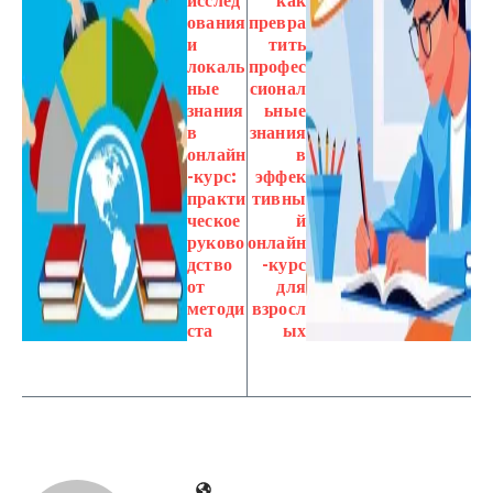
исслед
как
ования
превра
и
тить
локаль
профес
ные
сионал
знания
ьные
в
знания
онлайн
в
-курс:
эффек
практи
тивны
ческое
й
руково
онлайн
дство
-курс
от
для
методи
взросл
ста
ых