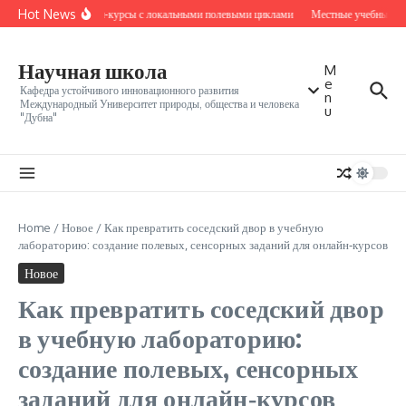
Перейти к содержанию
Hot News
Онлайн-курсы с локальными полевыми циклами
Местные учебные ядр
Научная школа
M
e
Кафедра устойчивого инновационного развития
n
Международный Университет природы, общества и человека
u
"Дубна"
Home
/
Новое
/
Как превратить соседский двор в учебную
лабораторию: создание полевых, сенсорных заданий для онлайн‑курсов
Новое
Как превратить соседский двор
в учебную лабораторию:
создание полевых, сенсорных
заданий для онлайн‑курсов