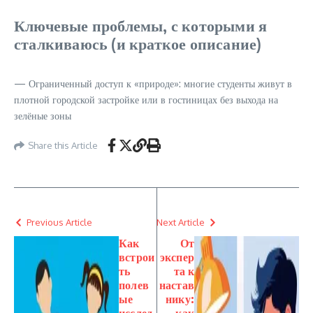
Ключевые проблемы, с которыми я
сталкиваюсь (и краткое описание)
— Ограниченный доступ к «природе»: многие студенты живут в
плотной городской застройке или в гостиницах без выхода на
зелёные зоны
Share this Article
Previous Article
Next Article
Как
От
встрои
экспер
ть
та к
полев
настав
ые
нику: