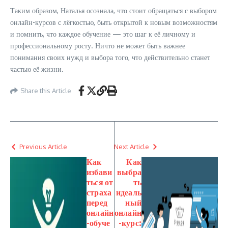
Таким образом, Наталья осознала, что стоит обращаться с выбором
онлайн-курсов с лёгкостью, быть открытой к новым возможностям
и помнить, что каждое обучение — это шаг к её личному и
профессиональному росту. Ничто не может быть важнее
понимания своих нужд и выбора того, что действительно станет
частью её жизни.
Share this Article
Previous Article
Next Article
Как
Как
избави
выбра
ться от
ть
страха
идеаль
перед
ный
онлайн
онлайн
-обуче
-курс: