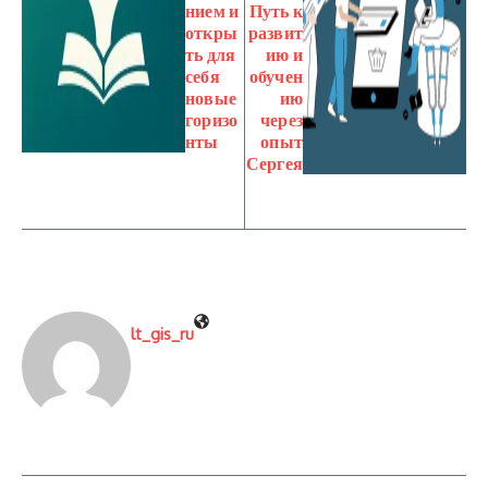
нием и
Путь к
откры
развит
ть для
ию и
себя
обучен
новые
ию
горизо
через
нты
опыт
Сергея
lt_gis_ru