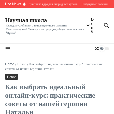
Перейти к содержанию
Hot News
Местные учебные ядра для гибридных курсов
Гибридные полевые моду
Научная школа
M
e
Кафедра устойчивого инновационного развития
n
Международный Университет природы, общества и человека
u
"Дубна"
Home
/
Новое
/
Как выбрать идеальный онлайн-курс: практические
советы от нашей героини Натальи
Новое
Как выбрать идеальный
онлайн-курс: практические
советы от нашей героини
Натальи