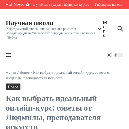
Перейти к содержанию
Hot News
Местные учебные ядра для гибридных курсов
Гибридные полевые мод
Научная школа
M
e
Кафедра устойчивого инновационного развития
n
Международный Университет природы, общества и человека
u
"Дубна"
Home
/
Новое
/
Как выбрать идеальный онлайн-курс: советы от
Людмилы, преподавателя искусств
Новое
Как выбрать идеальный
онлайн-курс: советы от
Людмилы, преподавателя
искусств