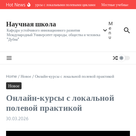
Перейти к содержанию
Hot News
Онлайн-курсы с локальными полевыми циклами
Местные учебные ядра 
Научная школа
M
e
Кафедра устойчивого инновационного развития
n
Международный Университет природы, общества и человека
u
"Дубна"
Home
/
Новое
/
Онлайн-курсы с локальной полевой практикой
Новое
Онлайн-курсы с локальной
полевой практикой
30.03.2026