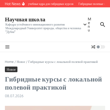
Перейти к содержанию
Hot News
Местные учебные ядра для гибридных курсов
Гибридные полевые модул
Научная школа
M
e
Кафедра устойчивого инновационного развития
n
Международный Университет природы, общества и человека
u
"Дубна"
Home
/
Новое
/
Гибридные курсы с локальной полевой практикой
Новое
Гибридные курсы с локальной
полевой практикой
08.07.2026