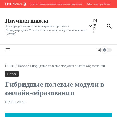
Перейти к содержанию
Hot News
Онлайн-курсы с локальными полевыми циклами
Местные учебные ядра 
Научная школа
M
e
Кафедра устойчивого инновационного развития
n
Международный Университет природы, общества и человека
u
"Дубна"
Home
/
Новое
/
Гибридные полевые модули в онлайн-образовании
Новое
Гибридные полевые модули в
онлайн-образовании
09.05.2026