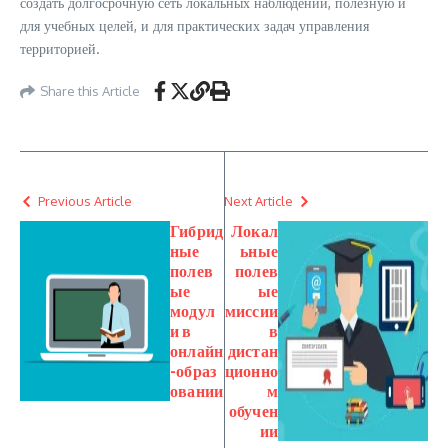
создать долгосрочную сеть локальных наблюдений, полезную и
для учебных целей, и для практических задач управления
территорией.
Share this Article
Previous Article
Next Article
Гибрид
Локал
ные
ьные
полев
полев
ые
ые
модул
миссии
и в
в
онлайн
дистан
-образ
ционно
овании
м
обучен
ии