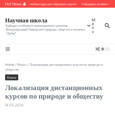
Перейти к содержанию
Hot News
Местные учебные ядра для гибридных курсов
Гибридные полевые модули
Научная школа
M
e
Кафедра устойчивого инновационного развития
n
Международный Университет природы, общества и человека
u
"Дубна"
Home
/
Новое
/
Локализация дистанционных курсов по природе и
обществу
Новое
Локализация дистанционных
курсов по природе и обществу
14.05.2026