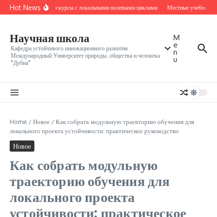
Перейти к содержанию
Hot News
Онлайн-курсы с локальными полевыми циклами
Местные учебные яд
Научная школа
M
e
Кафедра устойчивого инновационного развития
n
Международный Университет природы, общества и человека
u
"Дубна"
Home
/
Новое
/
Как собрать модульную траекторию обучения для
локального проекта устойчивости: практическое руководство
Новое
Как собрать модульную
траекторию обучения для
локального проекта
устойчивости: практическое